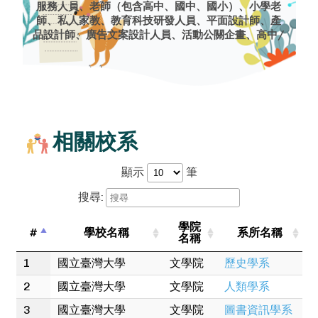
服務人員、老師（包含高中、國中、國小）、小學老
師、私人家教、教育科技研發人員、平面設計師、產
品設計師、廣告文案設計人員、活動公關企畫、高中/
職老師、公關專家、行政主管、社會和社區服務經
理、娛樂休閒服務人員、中小學行政主管、大學行政
主管、地理教授或教師、博物館工作人員、導演/導
播、導遊/領隊、旅行社專員、經紀人、演員、節目部
主任、詩人/作詞家/ 作家、諮商心理師、宗教服務人
員、哲學及宗教教授及老師、禮儀人員、禮儀師、攝
影師、製作人及導演、博物館館長、口譯/筆譯人員、
相關校系
外語及文學教授和教師、作家、英語文學教授或教
師、餐飲經理、牧師/傳道、櫃檯人員、導覽員
顯示
筆
搜尋:
學院
#
學校名稱
系所名稱
名稱
1
國立臺灣大學
文學院
歷史學系
2
國立臺灣大學
文學院
人類學系
3
國立臺灣大學
文學院
圖書資訊學系