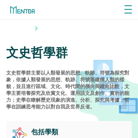
Explore
從興趣探索學群
探索學群
文史哲學群
利
先了解自己喜歡的工作領域、再探索
從
相關學群課程，才能讓自主學習事半
文史哲學群
功倍！
利
VIEW ALL
從
文史哲學群主要以人類發展的思想、軌跡、符號為探究對
象，依據人類發展的思想、軌跡、符號等建構人類的樣
貌，並且進行區域、文化、時代間的橫向與縱向比較，文
學主要培養探究及欣賞文化、運用語文及創作、賞析的能
力；史學在瞭解歷史現象的演進、分析、探究與考據；哲
學在訓練思考能力以對自我及世界反省。
Self - Directed
包括學類
Learning