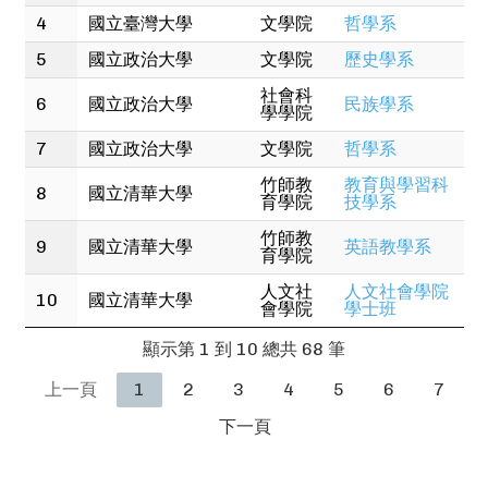
4
國立臺灣大學
文學院
哲學系
5
國立政治大學
文學院
歷史學系
社會科
6
國立政治大學
民族學系
學學院
7
國立政治大學
文學院
哲學系
竹師教
教育與學習科
8
國立清華大學
育學院
技學系
竹師教
9
國立清華大學
英語教學系
育學院
人文社
人文社會學院
10
國立清華大學
會學院
學士班
顯示第 1 到 10 總共 68 筆
上一頁
1
2
3
4
5
6
7
下一頁