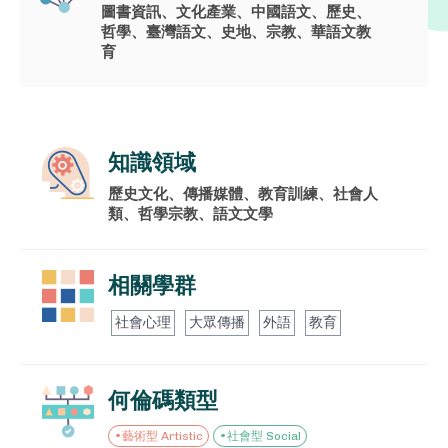
圖書資訊、文化產業、中國語文、歷史、
哲學、臺灣語文、史地、宗教、華語文教
門拓教你如何規劃、撰寫自主學習計
育
畫書，並完整羅列課程中符合的國教
院學習標籤，讓你的自主學習每一步
都踩的自信有意義！
知識領域
VIEW ALL
歷史文化、傳播媒體、教育訓練、社會人
類、哲學宗教、語文文學
我的資料
相關學群
社會心理
大眾傳播
外語
教育
我的課程
兌換中心
何倫碼類型
藝術型 Artistic
社會型 Social
登出