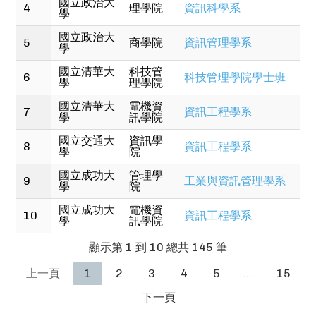
國立政治大
4
理學院
資訊科學系
學
國立政治大
5
商學院
資訊管理學系
學
國立清華大
科技管
6
科技管理學院學士班
學
理學院
國立清華大
電機資
7
資訊工程學系
學
訊學院
國立交通大
資訊學
8
資訊工程學系
學
院
國立成功大
管理學
9
工業與資訊管理學系
學
院
國立成功大
電機資
10
資訊工程學系
學
訊學院
顯示第 1 到 10 總共 145 筆
上一頁
1
2
3
4
5
…
15
下一頁