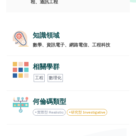
程、通訊工程
門拓教你如何規劃、撰寫自主學習計
畫書，並完整羅列課程中符合的國教
院學習標籤，讓你的自主學習每一步
知識領域
都踩的自信有意義！
數學、資訊電子、網路電信、工程科技
VIEW ALL
相關學群
工程
數理化
我的資料
何倫碼類型
我的課程
實際型 Realistic
研究型 Investigative
兌換中心
登出