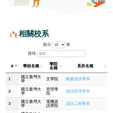
師、材料工程師、機器人工程師、生物技術員、生物
資訊學家、醫學家、律師助理和法律助理、市場行銷
分析師、數位行銷人員、電玩設計師、多媒體動畫
師、新聞記者、廣電主播、影音剪輯人員、管理分析
師、資料庫管理員、文管專員、問卷調查研究員、圖
書館庶務助理、出版編輯、圖書館服務人員、教育訓
練經理、教育訓練專員、多媒體教具操作專員、老師
相關校系
（包含高中、國中、國小）、小學老師、技職教師、
私人家教、教育科技研發人員、平面設計師、資訊科
顯示
筆
技專案經理、商業情報分析師、金融定量分析師、企
業營運分析師/業務分析師、產品設計師、廣告文案設
搜尋:
計人員、電信工程專家、電子工程師、電機工程師、
電子工程技師、機電工程師、半導體處理員、光電工
學院
#
學校名稱
系所名稱
程師、製造工程技師、機械工程師、財務分析師、精
名稱
算師、統計員、品質管制分析師、國中教師、自動控
制工程師
國立臺灣大
1
文學院
圖書資訊學系
學
國立臺灣大
管理學
2
資訊管理學系
學
院
國立臺灣大
電機資
3
資訊工程學系
學
訊學院