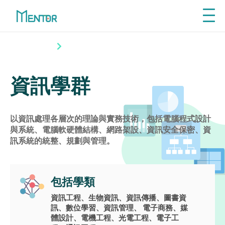
Explore
從興趣探索學群
探索學群
資訊學群
利
先了解自己喜歡的工作領域、再探索
從
相關學群課程，才能讓自主學習事半
資訊學群
功倍！
利
VIEW ALL
從
以資訊處理各層次的理論與實務技術，包括電腦程式設計
與系統、電腦軟硬體結構、網路架設、資訊安全保密、資
訊系統的統整、規劃與管理。
包括學類
資訊工程、生物資訊、資訊傳播、圖書資
Self - Directed
訊、數位學習、資訊管理、 電子商務、媒
Learning
體設計、電機工程、光電工程、電子工