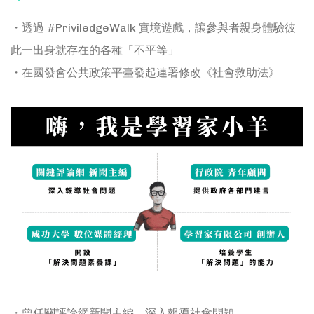
・透過 #PriviledgeWalk 實境遊戲，讓參與者親身體驗彼
此一出身就存在的各種「不平等」
・在國發會公共政策平臺發起連署修改《社會救助法》
・曾任關評論網新聞主編，深入報導社會問題