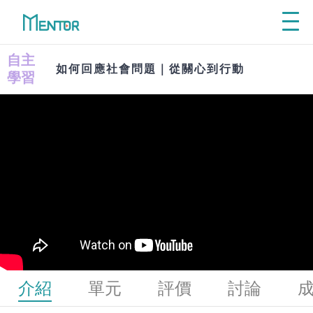
Explore
從興趣探索學群
自主
如何回應社會問題｜從關心到行動
利
先了解自己喜歡的工作領域、再探索
學習
從
相關學群課程，才能讓自主學習事半
功倍！
利
VIEW ALL
從
Self - Directed
介紹
單元
評價
討論
Learning