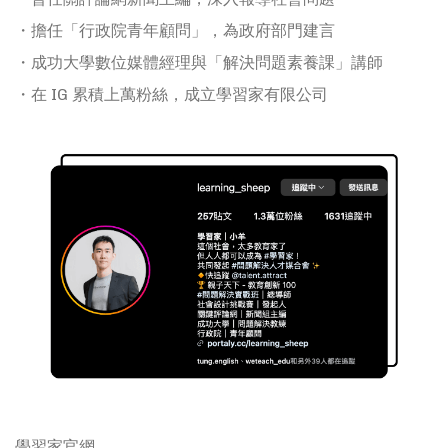
・擔任「行政院青年顧問」，為政府部門建言
・成功大學數位媒體經理與「解決問題素養課」講師
・在 IG 累積上萬粉絲，成立學習家有限公司
學習家官網
https://mutahead.com/