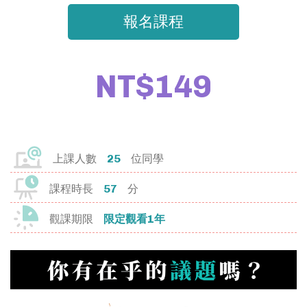
報名課程
門拓教你如何規劃、撰寫自主學習計
畫書，並完整羅列課程中符合的國教
院學習標籤，讓你的自主學習每一步
NT$149
都踩的自信有意義！
VIEW ALL
上課人數
25
位同學
課程時長
57
分
我的資料
觀課期限
限定觀看1年
我的課程
兌換中心
登出