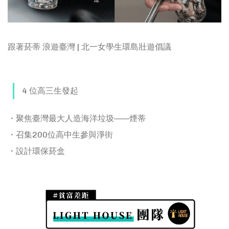
跟著菸蒂 浪遊臺灣 | 北一女學生環島壯遊倡議
https://www.youtube.com/watch?v=i1rr0-Us2RI
4 位高三生發起
・聚焦臺灣最大人造海洋垃圾——煙蒂
・召集200位高中生參與淨街
・設計環保菸盒