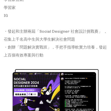
學習家
IG
https://www.instagram.com/learning_sheep
・發起和主辦兩屆「Social Designer 社會設計挑戰賽」 ，
召集上千名高中生與大學生解決社會問題
・創辦「問題解決實戰班」，手把手指導軟實力培養，發起
上百個有效專案與行動