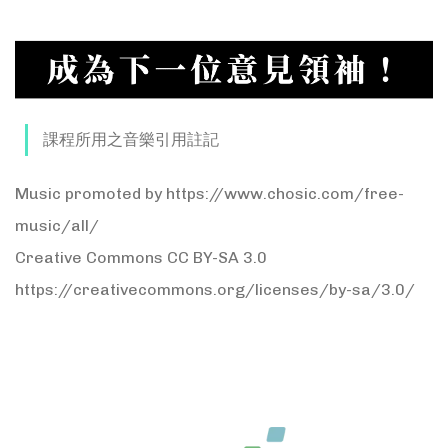
課程所用之音樂引用註記
Music promoted by https://www.chosic.com/free-
music/all/
Creative Commons CC BY-SA 3.0
https://creativecommons.org/licenses/by-sa/3.0/