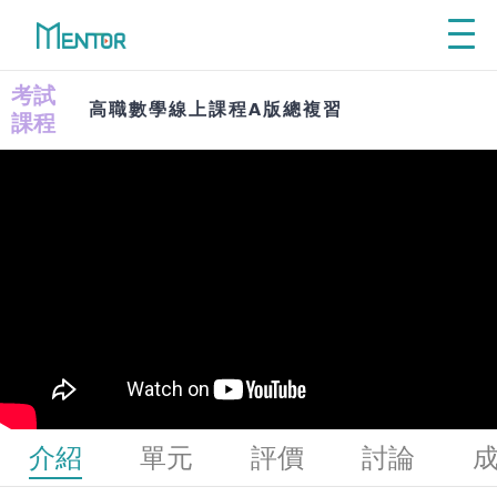
Explore
從興趣探索學群
考試
高職數學線上課程A版總複習
利
先了解自己喜歡的工作領域、再探索
課程
從
相關學群課程，才能讓自主學習事半
功倍！
利
VIEW ALL
從
Self - Directed
介紹
單元
評價
討論
Learning