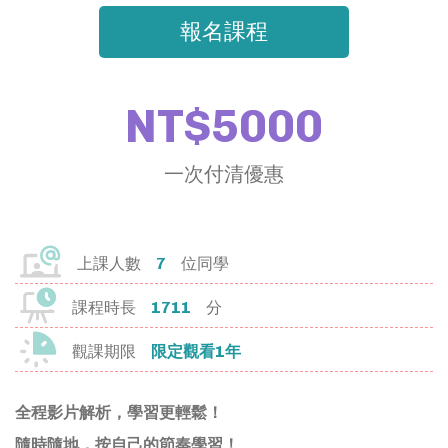
報名課程
門拓教你如何規劃、撰寫自主學習計
畫書，並完整羅列課程中符合的國教
院學習標籤，讓你的自主學習每一步
NT$5000
都踩的自信有意義！
一次付清優惠
VIEW ALL
上課人數
7
位同學
我的資料
課程時長
1711
分
我的課程
觀課期限
限定觀看1年
兌換中心
全程影片解析，學習更輕鬆！
登出
隨時隨地，按自己的節奏學習！