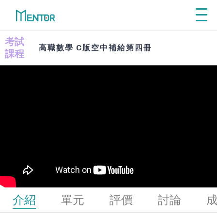
Explore
從興趣探索學群
考試
高職數學 C版空中補給第四冊
利
先了解自己喜歡的工作領域、再探索
課程
從
相關學群課程，才能讓自主學習事半
功倍！
利
VIEW ALL
從
Self - Directed
介紹
單元
評價
討論
Learning