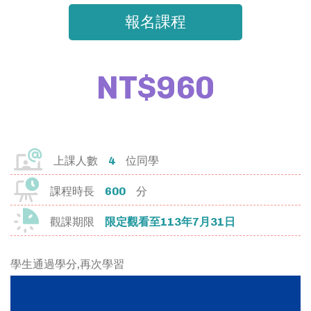
報名課程
門拓教你如何規劃、撰寫自主學習計
畫書，並完整羅列課程中符合的國教
院學習標籤，讓你的自主學習每一步
NT$960
都踩的自信有意義！
VIEW ALL
上課人數
4
位同學
課程時長
600
分
我的資料
觀課期限
限定觀看至113年7月31日
我的課程
學生通過學分,再次學習
兌換中心
登出